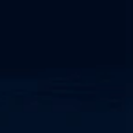
NIS2-Konformität
NERC CIP-Rahmenwerk
Netzwerkerkennung und -reaktion
Cyber-physisches System
SOC als Dienstleistung
IEC 62443