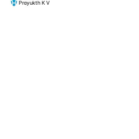
Prayukth K V
Jetzt anfangen
Skalieren Sie Ihre 
CPS-
Sicherheitslage
Nehmen Sie Kontakt mit unseren CPS-
Sicherheitsexperten für eine kostenlose Beratung 
auf.