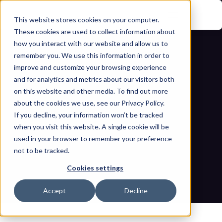
This website stores cookies on your computer.
These cookies are used to collect information about
how you interact with our website and allow us to
remember you. We use this information in order to
improve and customize your browsing experience
and for analytics and metrics about our visitors both
on this website and other media. To find out more
about the cookies we use, see our Privacy Policy.
If you decline, your information won’t be tracked
Anwendung von NIST SP 800-53 zur 
when you visit this website. A single cookie will be
Sicherung von Ölraffinerien: Ein 
used in your browser to remember your preference
not to be tracked.
umfassender Leitfaden
Cookies settings
Startseite
Blogs
Anwendung von NIST SP 800-53 zur Sicherung von 
Accept
Decline
Ölraffinerien: Ein umfassender Leitfaden