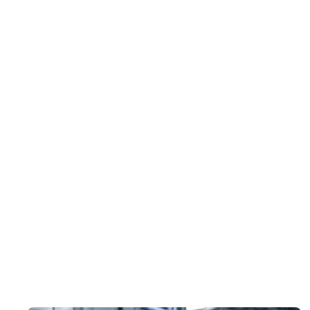
 (معدات جديدة، تعديل الشبكة).
o أي 
تغيير كبير في النظام
 (يوم الصفر) تؤثر على مكون IACS.
o اكتشاف 
ثغرة حرجة
 في ضوء التطورات التشريعية مثل CRA، يجب أن يأخذ تقييم المخاطر في الاعتبار 
. طالب بدليل التزامهم بمعايير IEC 62443-4-1 (دورة حياة تطوير المنتج الآمن) و62443-2-4 
في عام 2026، سنضطر إلى بذل المزيد من الجهد والاهتمام لضمان تقييم أكثر سياقية لمخاطر الأمن OT وربط ذلك مع نتائج الأمان 
من خلال إكمال قائمة المهام هذه بشكل صارم، لن تقلل فقط من تعرض منظمتك للمخاطر السيبرانية الفيزيائية ولكن ستمتلك أيضاً الأدلة 
على المعايير الدولية أو الإقليمية.