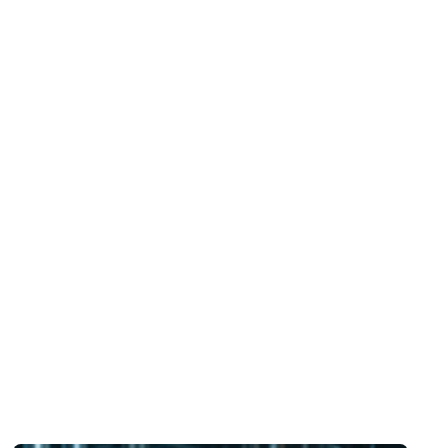
ح
ضم
وض
(م
ال
ال
ت
هل 