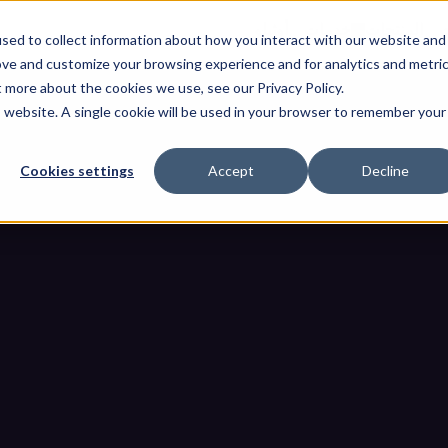
ت
المنتجات
خدمات
أوثيلو
sed to collect information about how you interact with our website and
ove and customize your browsing experience and for analytics and metri
t more about the cookies we use, see our Privacy Policy.
is website. A single cookie will be used in your browser to remember your
Cookies settings
Accept
Decline
مدونات
الصفحة الر