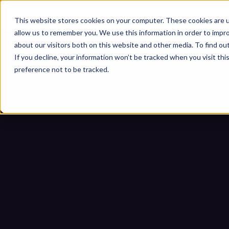
This website stores cookies on your computer. These cookies are u
allow us to remember you. We use this information in order to impr
about our visitors both on this website and other media. To find ou
If you decline, your information won’t be tracked when you visit th
preference not to be tracked.
ئيسية