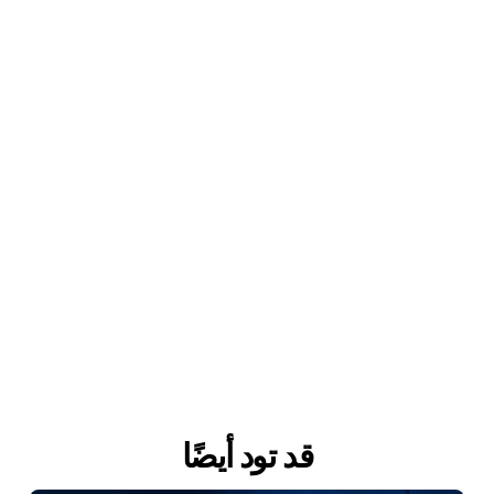
دوث 
حادث أمني
 (حتى الأخطاء القريبة).
ان المورد وسلسلة التوريد (IEC 62443-2-4/4-1):
ع الأمان الخاص ب
الموردين ومقدمي الخدمة
تطلبات برنامج الأمن لمقدمي الخدمات).
ملموسة والتدخلات في الاستجابة للحوادث.
قابلة للتدقيق اللازمة لإثبات (بما لا يدع مجالاً للشك) نضجك الأمني وفقاً لأ
عرف على المزيد حول 
تقييم المخاطر لدينا استناداً إلى IEC 62443
قد تود أيضًا
بدأت رحلتك الأمنية OT أو لديك سؤال؟ تواصل 
معنا
.  