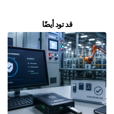
قد تود أيضًا