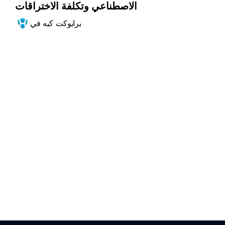
الاصطناعي وتكلفة الاختراقات
برايوكت كيه في
ابدأ الآن
عزز موقفك الأمني 
لنظام CPS
تواصل مع خبرائنا في أمن CPS للحصول على استشارة مجانية.
اطلب عرض تجريبي