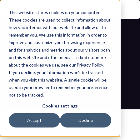
This website stores cookies on your computer.
These cookies are used to collect information about
how you interact with our website and allow us to
remember you. We use this information in order to
improve and customize your browsing experience
and for analytics and metrics about our visitors both
on this website and other media. To find out more
about the cookies we use, see our Privacy Policy.
تعزيز المرونة: خارطة طريق مركز عمليات 
If you decline, your information won’t be tracked
when you visit this website. A single cookie will be
أمن المرافق لعام 2026
used in your browser to remember your preference
not to be tracked.
مدونات
الصفحة الرئيسية
تعزيز المرونة: خارطة طريق مركز عمليات أمن المرافق لعام 2026
Cookies settings
Accept
Decline