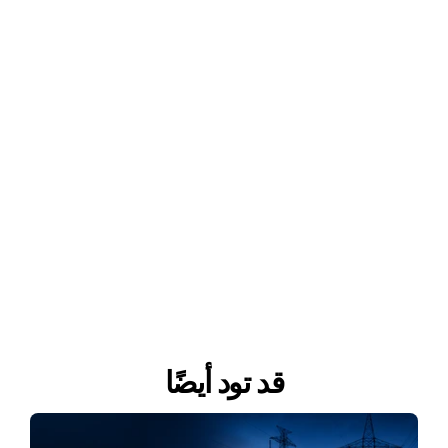
قد تود أيضًا