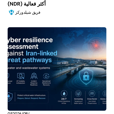
(NDR) أكثر فعالية
فريق شيلدوركز
05‏/08‏/2026