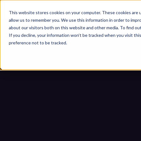
This website stores cookies on your computer. These cookies are u
allow us to remember you. We use this information in order to impr
about our visitors both on this website and other media. To find ou
If you decline, your information won’t be tracked when you visit th
preference not to be tracked.
لمصانع الذكية
رئيسية