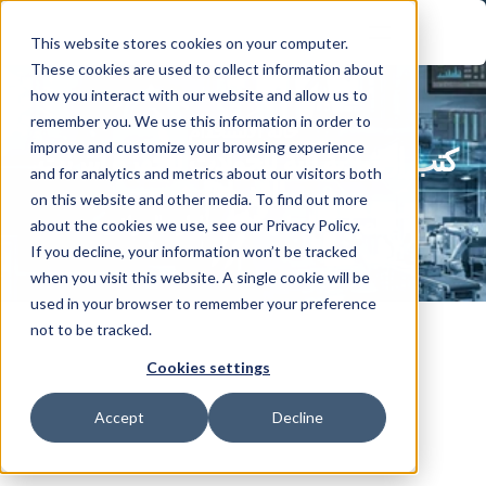
This website stores cookies on your computer.
These cookies are used to collect information about
how you interact with our website and allow us to
remember you. We use this information in order to
حالة الاستخدام
improve and customize your browsing experience
كتب إرشادية آلية للحوادث لأجهزة إنترنت 
and for analytics and metrics about our visitors both
الأشياء 
on this website and other media. To find out more
الصناعة
:
المباني الذكية وإدارة المرافق
about the cookies we use, see our Privacy Policy.
If you decline, your information won’t be tracked
when you visit this website. A single cookie will be
used in your browser to remember your preference
not to be tracked.
Cookies settings
تنظيم المرونة
Accept
Decline
الاستجابة التلقائية للحوادث للمرافق الذكية 