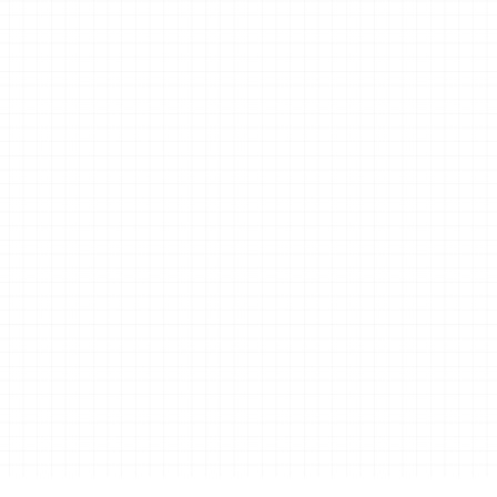
تحسين العوائد من مركز العمليات الأمنية (SOC) عن طريق تحسين عمليات الأمان (SecOps) والتخلص من أي 
مستهلكين للموارد غير المرغوب فيهم
ن موارد مركز العمليات الأمنية
تحسين درجة النضوج
ريقنا معك لتنفيذ التوصيات لضمان تحسين درجة النضج