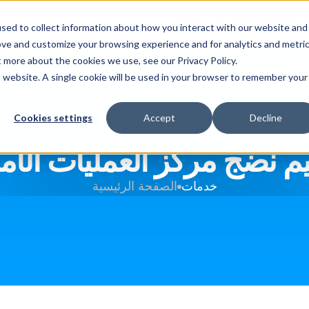
ت
المنتجات
خدمات
أوثيلو
sed to collect information about how you interact with our website and
ove and customize your browsing experience and for analytics and metri
t more about the cookies we use, see our Privacy Policy.
is website. A single cookie will be used in your browser to remember your
Cookies settings
Accept
Decline
يم نضج مركز العمليات الأمن
خدمات
الصفحة الرئيسية