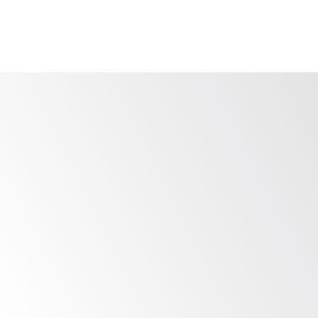
عمق الخبرة
شيلدوركز
 فرق لديها خبرة واسعة في تقييم مستويات 
النضج لأنواع مركز العمليات الأمنية المختلفة