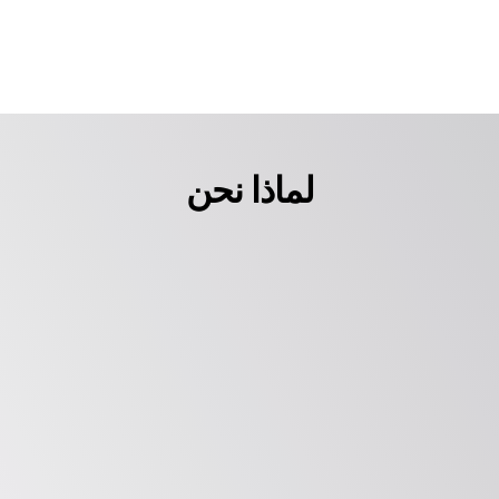
لماذا نحن
نماذج مثبتة
نعمل على تطوير نموذج مخصص وسياقي لعملك لضمان 
أعلى مستويات كفاءة عمليات الأمن (SecOps) مع تعزيز 
الأهداف الامتثالية.