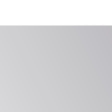
سجل حافل بالنجاح
تثق به المؤسسات عالميًا لتقديم الامتثال والالتزام بأفضل 
الممارسات عبر الأنظمة والمواقع ومستويات نضج أمان OT