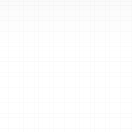
تحسين إدارة ا
عزز القدرة على اكتشاف وتصنيف والاستجابة للتهديدات بسرعة وكفاءة أكبر في استخدام الموارد.
تحقق من الامتثال للمتطلبات القانونية مثل MITRE ATT&CK وNIST SP 800 وNIS2 وIEC 62443.