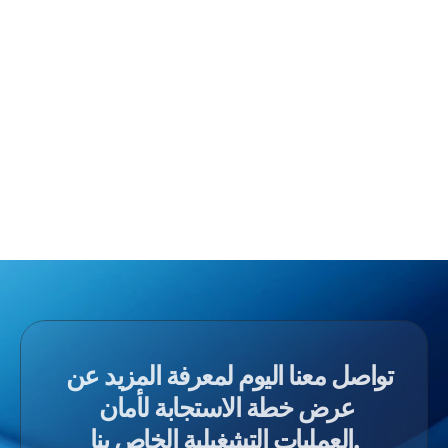
تواصل معنا اليوم لمعرفة المزيد عن 
عرض خطة الاستجابة لأمان 
العمليات التشغيلية الخاص بنا.