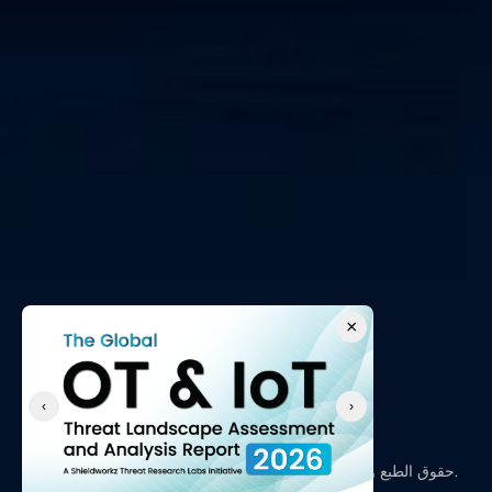
×
‹
›
حقوق الطبع والنشر © 2026، شيلدووركز - جميع الحقوق محفوظة.