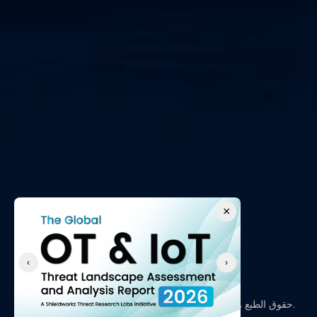
×
‹
›
حقوق الطبع والنشر © 2026، شيلدووركز - جميع الحقوق محفوظة.