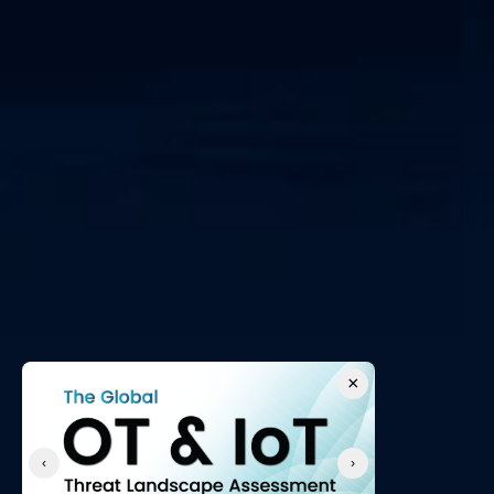
×
‹
›