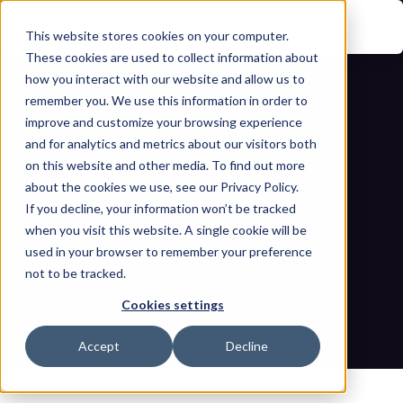
This website stores cookies on your computer.
These cookies are used to collect information about
how you interact with our website and allow us to
remember you. We use this information in order to
improve and customize your browsing experience
and for analytics and metrics about our visitors both
on this website and other media. To find out more
about the cookies we use, see our Privacy Policy.
لماذا تُعتبر التقييمات التقليدية لمخاطر 
If you decline, your information won’t be tracked
when you visit this website. A single cookie will be
التكنولوجيا التشغيلية غير مجدية، وكيف يحل 
used in your browser to remember your preference
not to be tracked.
حل OThello Assess هذه المشكلة
Cookies settings
مدونات
الصفحة الرئيسية
لماذا تُعتبر التقييمات التقليدية لمخاطر التكنولوجيا التشغيلية غير مجدية، 
Accept
Decline
وكيف يحل حل OThello Assess هذه المشكلة