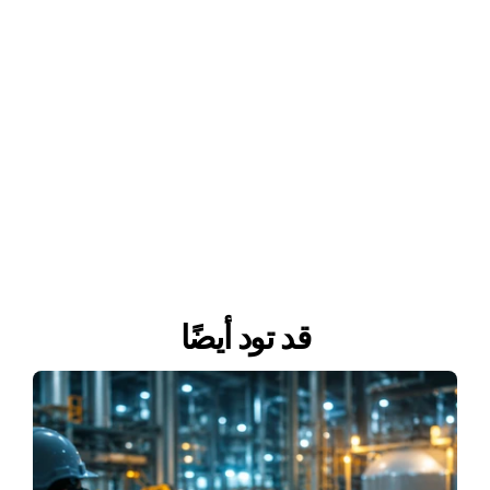
قد تود أيضًا