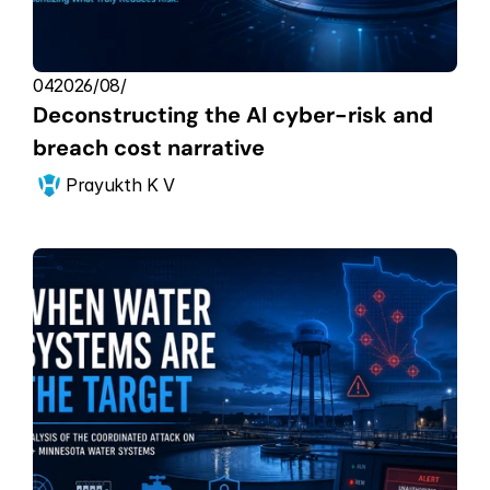
04‏/08‏/2026
Deconstructing the AI cyber-risk and 
breach cost narrative
Prayukth K V