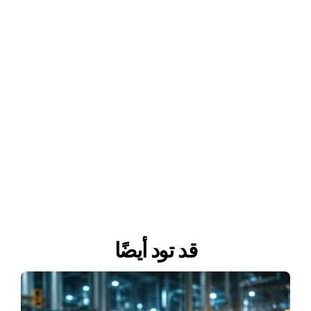
قد تود أيضًا