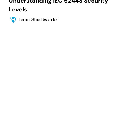
Understanding IEC 62443 Security 
Levels 
Team Shieldworkz
ابدأ الآن
عزز موقفك الأمني 
لنظام CPS
تواصل مع خبرائنا في أمن CPS للحصول على استشارة مجانية.
اطلب عرض تجريبي