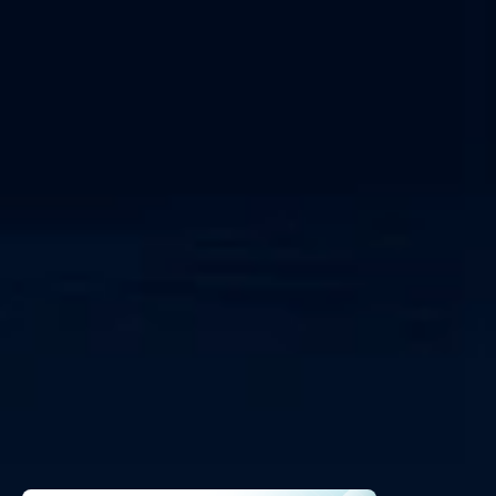
النظام السيبراني-الفيزيائي
مركز عمليات الأمن كخدمة
IEC 62443