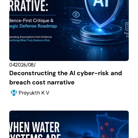
04‏/08‏/2026
Deconstructing the AI cyber-risk and 
breach cost narrative
Prayukth K V