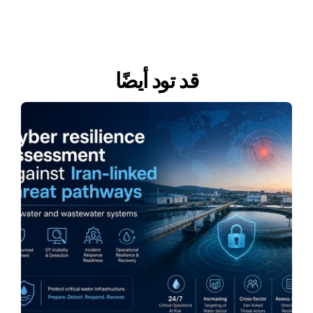
قد تود أيضًا