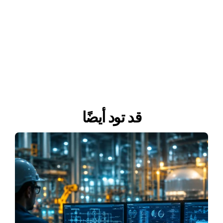
قد تود أيضًا