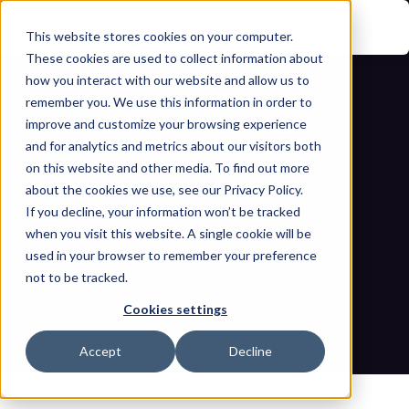
This website stores cookies on your computer.
These cookies are used to collect information about
how you interact with our website and allow us to
remember you. We use this information in order to
improve and customize your browsing experience
and for analytics and metrics about our visitors both
on this website and other media. To find out more
about the cookies we use, see our Privacy Policy.
رؤية أصول تكنولوجيا العمليات (OT) ومعيار 
If you decline, your information won’t be tracked
when you visit this website. A single cookie will be
IEC 62443: بناء وضع أمني متوافق لأنظمة 
used in your browser to remember your preference
not to be tracked.
التحكم الصناعي (ICS) هذا العام
Cookies settings
مدونات
الصفحة الرئيسية
رؤية أصول تكنولوجيا العمليات (OT) ومعيار IEC 62443: بناء وضع أمني 
Accept
Decline
متوافق لأنظمة التحكم الصناعي (ICS) هذا العام