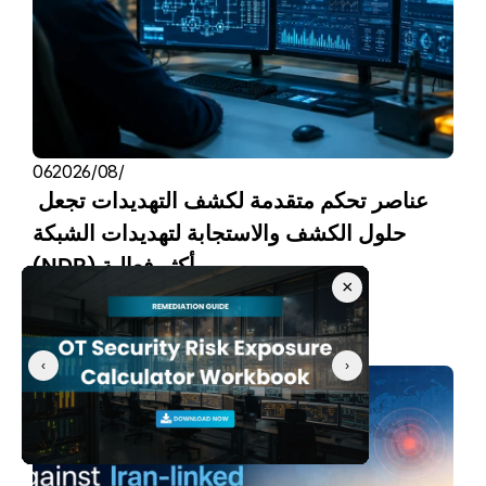
06‏/08‏/2026
عناصر تحكم متقدمة لكشف التهديدات تجعل 
حلول الكشف والاستجابة لتهديدات الشبكة 
(NDR) أكثر فعالية
×
فريق شيلدوركز
‹
›