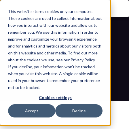
This website stores cookies on your computer.
These cookies are used to collect information about
how you interact with our website and allow us to
remember you. We use this information in order to
improve and customize your browsing experience
and for analytics and metrics about our visitors both
on this website and other media. To find out more
about the cookies we use, see our Privacy Policy.
If you decline, your information won’t be tracked
تحقيق الامتثال لتوجيهات NIS2 من خلال معيار 
when you visit this website. A single cookie will be
IEC 62443: دليل عملي
used in your browser to remember your preference
not to be tracked.
مدونات
الصفحة الرئيسية
تحقيق الامتثال لتوجيهات NIS2 من خلال معيار IEC 62443: دليل عملي
Cookies settings
Accept
Decline