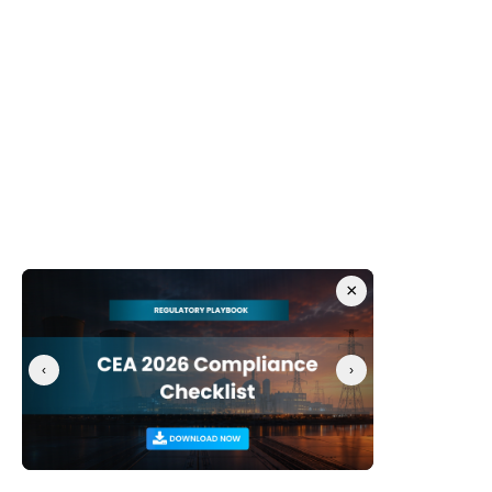
×
‹
›