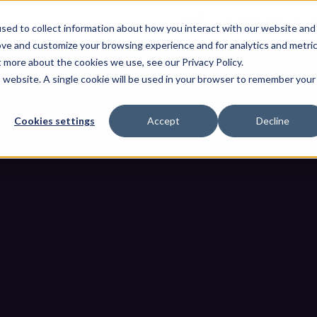
ت
المنتجات
خدمات
أوثيلو
sed to collect information about how you interact with our website and
ove and customize your browsing experience and for analytics and metri
t more about the cookies we use, see our Privacy Policy.
is website. A single cookie will be used in your browser to remember your
Cookies settings
Accept
Decline
عبر إطار عمل IEC 62443
تحقيق الامتثال لـ NIS2 عبر إطار عمل IEC 62443
مدونات
الصفحة الرئيسية