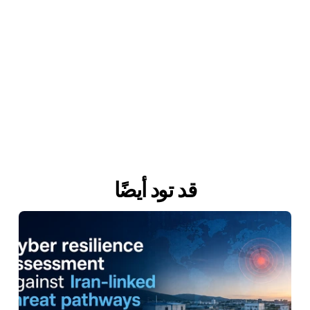
إنتاج ومكانتك القانونية معًا.
 تحتاج إلى مساعدة في متطلبات الامتثال التنظيمي؟ 
تحدث إلى خبيرنا.
مزيد عن خدمات الامتثال لـ NIS2 الخاصة بنا.
رّف على المزيد
 حول خدمات الاستجابة للحوادث لدى Shieldworkz
ّب منصة أمن OT الخاصة بنا 
هنا
.
قد تود أيضًا
 بتنزيل قائمة التحقق الخاصة بأمن OT للصيانة الميدانية، 
هنا
.  