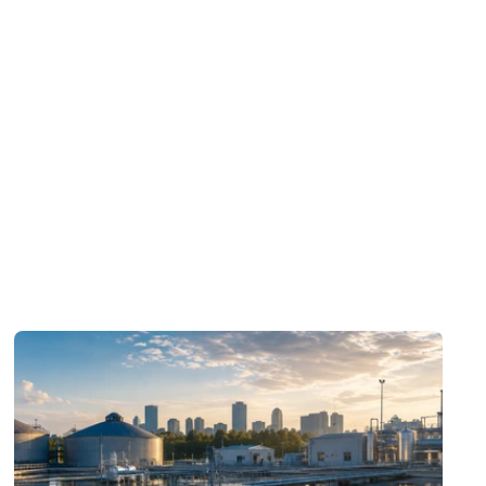
ال
هل
ال
تع
جر
قم