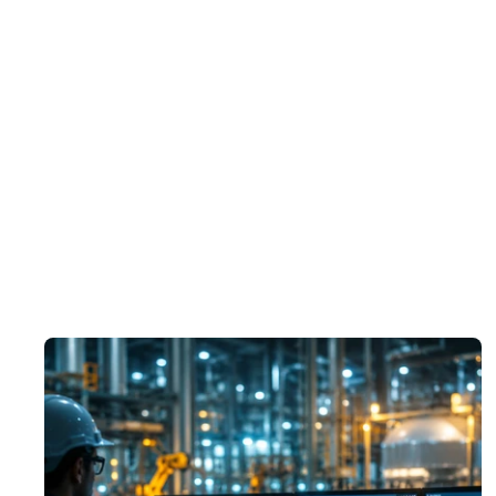
يفرض NIS2 عقوبات كبيرة على عدم الامتثال، بما في ذلك المسؤولية الشخصية لكبار التنفيذيين. ومن وجهة نظر الجهة التنظيمية، لم يعد نهج 
"بذل أفضل جهد" كافيًا. ومن خلال اعتماد IEC 62443، تنتقل من "أمل غامض" في الحماية إلى موقف قابل للقياس والتدقيق يحمي خط 