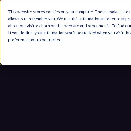
This website stores cookies on your computer. These cookies are u
allow us to remember you. We use this information in order to impr
about our visitors both on this website and other media. To find ou
If you decline, your information won’t be tracked when you visit th
preference not to be tracked.